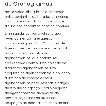
subterrâneos foram posicionados. Isso 
arquivo de clima do EnergyPlus. Depois, 
de Cronogramas
conclui a lição. Clique no botão 
importe o arquivo de dias de projeto 
"Mesclar" para mesclar a geometria 
Neste vídeo, discutimos a diferença
(.DDY), que é um dos arquivos 
com o modelo do OpenStudio e, em 
entre conjuntos de horários e horários,
baixados. Navegue até a pasta de 
seguida, selecione a guia "Visualização 
como alterar e adicionar horários, e
clima do EnergyPlus no OpenStudio e 
3D" para ver o produto final.
alguns dos diferentes tipos de horários.
selecione o arquivo DDY. O arquivo de 
dimensionamento de projeto é usado 
Em seguida, vamos analisar a aba 
para dimensionar equipamentos 
"Agendamentos" à esquerda, 
especificados como 
começando pela aba "Conjuntos de 
"dimensionamento automático" no 
Agendamentos" na parte superior. Esta 
projeto. Você pode revisar os 
aba exibe os conjuntos de 
parâmetros de dimensionamento de 
agendamentos, que podem ser 
projeto e modificá-los, se necessário. 
considerados como uma coleção de 
Ainda na aba "Local", você encontrará 
diferentes agendamentos. Um 
as abas "Medidas", usadas para 
conjunto de agendamentos é aplicado 
modelagem energética avançada. 
a um tipo de espaço e inclui 
Zonas climáticas podem ser 
agendamentos para pessoas e cargas 
selecionadas aqui, mas isso será 
dentro desse espaço. Para o conjunto 
abordado posteriormente.

de agendamentos do quartel de 
bombeiros, temos os níveis de 
Outra tarefa na aba "Local" é 
ocupação de pessoas ao longo do dia, 