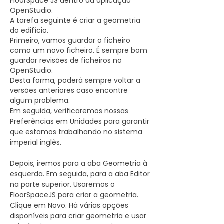
FloorSpace JS dentro da aplicação
Em seguida, você pode atribuir tipos de 
OpenStudio.
Clique em Abrir. Agora a biblioteca deve 
espaço e zonas térmicas ao seu 
A tarefa seguinte é criar a geometria
estar carregada.

modelo 3D.

do edifício.
Primeiro, vamos guardar o ficheiro
Para ver as informações importadas, 
Você pode pensar neste modelo 3D 
como um novo ficheiro. É sempre bom
você pode ir para a aba Biblioteca no 
como uma estrutura que 
guardar revisões de ficheiros no
canto superior direito.

posteriormente conterá todas as suas 
OpenStudio.
informações de modelagem 
Desta forma, poderá sempre voltar a
Estamos na aba Tipos de Espaço, então 
energética.

versões anteriores caso encontre
precisamos procurar na biblioteca 
algum problema.
Tipos de Espaço.

A partir daí, você pode modificar o 
Em seguida, verificaremos nossas 
modelo alterando diferentes 
Preferências em Unidades para garantir 
Role para baixo para encontrar os tipos 
parâmetros, como:

que estamos trabalhando no sistema 
de espaço do quartel de bombeiros.

Quantas pessoas há no edifício.

imperial inglês.

Arraste e solte os tipos de espaço 
Você pode alterar as densidades de 
Depois, iremos para a aba Geometria à 
necessários no projeto.

potência da iluminação.

esquerda. Em seguida, para a aba Editor 
na parte superior. Usaremos o 
O OpenStudio usa tipos de espaço para 
Você pode alterar as taxas de 
FloorSpaceJS para criar a geometria. 
codificar informações sobre como 
ventilação.

Clique em Novo. Há várias opções 
espaços específicos são usados.

disponíveis para criar geometria e usar 
Essas informações incluem cargas 
Você pode alterar os horários de 