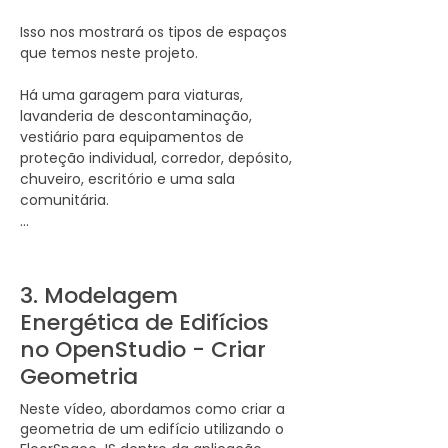
desenvolver uma interface gráfica de 
Isso nos mostrará os tipos de espaços 
usuário robusta e fácil de usar.

que temos neste projeto.

Eles desenvolveram o OpenStudio.

Há uma garagem para viaturas, 
lavanderia de descontaminação, 
O OpenStudio é uma interface gráfica 
vestiário para equipamentos de 
de usuário para criar entradas para o 
proteção individual, corredor, depósito, 
EnergyPlus.

chuveiro, escritório e uma sala 
comunitária.

O fluxo de trabalho começa com a 
criação da geometria usando o Floor 
Em seguida, vamos importar um 
Space JS, localizado dentro do 
arquivo de biblioteca que contém os 
programa OpenStudio.

modelos necessários.

3. Modelagem
Alternativamente, se você tiver 
Energética de Edifícios
Vá em Arquivo → Carregar Biblioteca e 
geometrias complexas, pode usar o 
no OpenStudio - Criar
procure o arquivo de biblioteca.

SketchUp e o plug-in do OpenStudio.

Geometria
Usaremos um projeto anterior de um 
Ou você pode importar geometria de 
Neste vídeo, abordamos como criar a
quartel de bombeiros como arquivo de 
arquivos IDF, GBXML, SDD ou IFC.

geometria de um edifício utilizando o
biblioteca.
