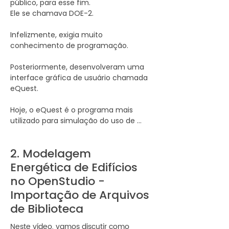
público, para esse fim.

Ele se chamava DOE-2.

Infelizmente, exigia muito 
conhecimento de programação.

Posteriormente, desenvolveram uma 
interface gráfica de usuário chamada 
eQuest.

Hoje, o eQuest é o programa mais 
utilizado para simulação do uso de 
energia em edifícios.

É gratuito, porém não há mais suporte 
2. Modelagem
para atualizações.

Energética de Edifícios
Na década de 90, o Departamento de 
no OpenStudio -
Energia começou a desenvolver a 
Importação de Arquivos
próxima geração de programas de 
de Biblioteca
simulação energética, chamada 
EnergyPlus.

​Neste vídeo, vamos discutir como
Hoje, é o programa de simulação 