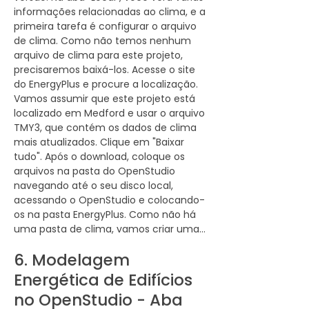
confirme as alturas do plenum. O 
seguida, adicione as janelas, que têm 
informações relacionadas ao clima, e a 
compartimento de equipamentos não 
aproximadamente 0,91 metros por 1,83 
primeira tarefa é configurar o arquivo 
possui plenum. Escritórios, armários, 
metros com uma altura de peitoril de 
de clima. Como não temos nenhum 
depósitos e espaços similares possuem 
cerca de 2,74 metros. Selecione 
arquivo de clima para este projeto, 
plenum. A sala comunitária não possui 
"Janela" no menu suspenso, clique no 
precisaremos baixá-los. Acesse o site 
plenum. Não aplicaremos nenhum 
botão de adição (+), passe o cursor 
do EnergyPlus e procure a localização. 
deslocamento de piso.

sobre o local desejado e clique para 
Vamos assumir que este projeto está 
posicionar cada janela. Repita esse 
localizado em Medford e usar o arquivo 
Agora terminamos. Clique em "Mesclar 
processo para todas as janelas e 
TMY3, que contém os dados de clima 
com o OSM atual".

portas.

mais atualizados. Clique em "Baixar 
tudo". Após o download, coloque os 
Por fim, selecione a guia "Visualização 
Para as portas de vidro, duplique uma 
arquivos na pasta do OpenStudio 
3D" no canto superior esquerdo. O 
porta existente e altere o tipo para 
navegando até o seu disco local, 
modelo foi criado e os tipos de espaço 
"porta de vidro". Use a mesma 
acessando o OpenStudio e colocando-
foram atribuídos. No próximo vídeo, 
abordagem para portas semelhantes e, 
os na pasta EnergyPlus. Como não há 
continuaremos criando a geometria do 
finalmente, adicione as portas 
uma pasta de clima, vamos criar uma.

subsolo e fazendo atribuições 
basculantes selecionando o tipo "porta 
adicionais.
basculante". Isso conclui a adição de 
6. Modelagem
Em seguida, vá para "Configurar 
todas as janelas e portas. Clique no 
arquivo de clima" e navegue até o local 
Energética de Edifícios
botão de recolher para fechar a guia e 
onde o arquivo de clima foi salvo. 
confirmar que todos os componentes 
no OpenStudio - Aba
Selecione o arquivo EPW, que é o 