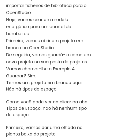
importar ficheiros de biblioteca para o
energética para edifícios mais recente 
e estável.

OpenStudio.
Hoje, vamos criar um modelo
Ele permite que engenheiros, cientistas 
energético para um quartel de
e a indústria da construção prevejam e 
bombeiros.
simulem como um edifício utiliza 
Primeiro, vamos abrir um projeto em
energia ao longo de sua vida útil.

branco no OpenStudio.
De seguida, vamos guardá-lo como um
O EnergyPlus utiliza muitos modelos 
novo projeto na sua pasta de projetos.
matemáticos complexos para calcular 
Vamos chamar-lhe o Exemplo 4.
o consumo de energia de um edifício.

Guardar? Sim.
Temos um projeto em branco aqui. 
Além disso, assim como o DOE-2, é um 
Não há tipos de espaço.

programa bastante obscuro, orientado 
a linguagens de programação. Não 
Como você pode ver ao clicar na aba 
muito amigável ao usuário.

Tipos de Espaço, não há nenhum tipo 
de espaço.

No final da década de 2000, o 
Departamento de Energia dos EUA 
Primeiro, vamos dar uma olhada na 
(DOE) percebeu que, para obter uma 
planta baixa do projeto.

ampla adoção do programa, precisava 