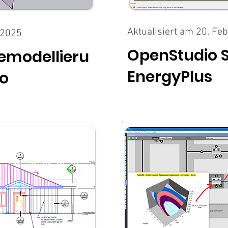
Aktualisiert am 20. Fe
 2025
OpenStudio 
emodellieru
EnergyPlus
io