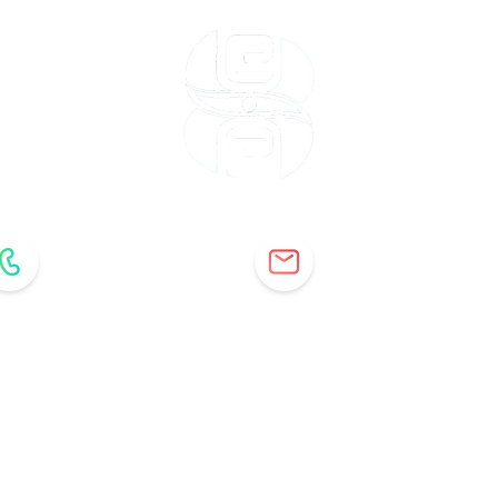
ml@helix-engineers.net
+1-541-379-0271
n Helix Energy Partners LLC Helix, Oregon |
Terms & amp; Bedin
Bestimmungen